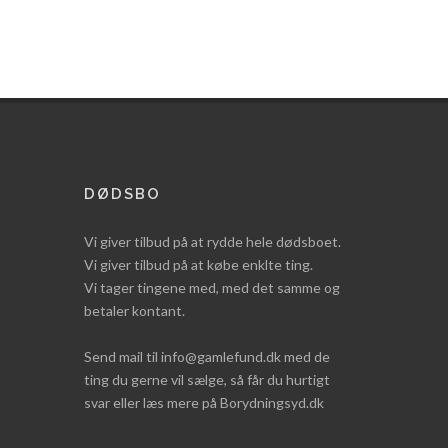
DØDSBO
Vi giver tilbud på at rydde hele dødsboet.
Vi giver tilbud på at købe enklte ting.
Vi tager tingene med, med det samme og
betaler kontant.
Send mail til info@gamlefund.dk med de
ting du gerne vil sælge, så får du hurtigt
svar eller læs mere på Borydningsyd.dk