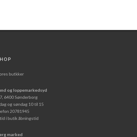
HOP
ores butkker
und og loppemarkedsyd
 7, 6400 Sønderborg
dag og søndag 10 til 15
elefon 20781945
tid i butik åbningstid
erg marked