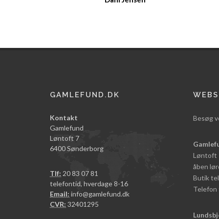
GAMLEFUND.DK
WEBS
Kontakt
Besøg v
Gamlefund
Løntoft 7
Gamlef
6400 Sønderborg
Løntoft
åben lør
Tlf:
20 83 07 81
Butik t
telefontid, hverdage 8-16
Telefon 
Email:
info@gamlefund.dk
CVR:
32401295
Lundsbj