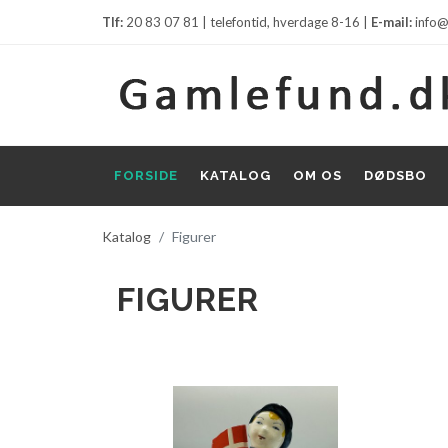
Tlf:
20 83 07 81 | telefontid, hverdage 8-16 |
E-mail:
info@
FORSIDE
KATALOG
OM OS
DØDSBO
Katalog
Figurer
FIGURER