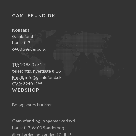
GAMLEFUND.DK
Kontakt
Gamlefund
Løntoft 7
6400 Sønderborg
Tlf:
20 83 07 81
telefontid, hverdage 8-16
Email:
info@gamlefund.dk
CVR:
32401295
WEBSHOP
Besøg vores butkker
Gamlefund og loppemarkedsyd
Løntoft 7, 6400 Sønderborg
åben lørdag og søndag 10 til 15