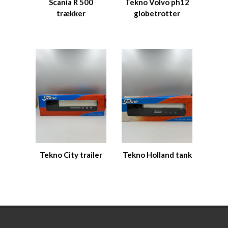
Scania R 500
Tekno Volvo ph12
trækker
globetrotter
Tekno City trailer
Tekno Holland tank