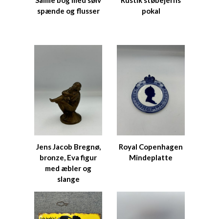
Samle bog med sølv
Rustik støbejerns
spænde og flusser
pokal
Jens Jacob Bregnø,
Royal Copenhagen
bronze, Eva figur
Mindeplatte
med æbler og
slange