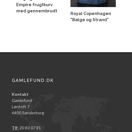
Empire frugtkurv
med gennembrudt
Royal Copenhagen
"Bølge og Strand"
GAMLEFUND.DK
Kontakt
Gamlefund
Løntoft 7
6400 Sønderborg
Tlf:
20 83 07 81