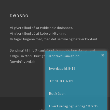
DØDSBO
Vi giver tilbud på at rydde hele dødsboet.
Vi giver tilbud på at købe enklte ting.
Vi tager tingene med, med det samme og betaler kontant.
Send mail til info@gamlefund.dk med de ting du gerne vil
×
sælge, så får du hurtigt svar eller læs mere på
Kontakt Gamlefund
Borydningsyd.dk
hverdage kl. 8-16
Tlf: 20 83 07 81
Butik åben
Hver Lørdag og Søndag 10 til 15
Handelsbetingelser