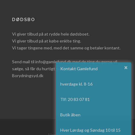
DØDSBO
Vi giver tilbud på at rydde hele dødsboet.
Vi giver tilbud på at købe enklte ting.
Vi tager tingene med, med det samme og betaler kontant.
Send mail til info@gamlefund.dk med de ting du gerne vil
×
sælge, så får du hurtigt svar eller læs mere på
Kontakt Gamlefund
Borydningsyd.dk
hverdage kl. 8-16
Tlf: 20 83 07 81
Butik åben
Hver Lørdag og Søndag 10 til 15
Handelsbetingelser