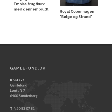
Empire frugtkurv
med gennembrudt
Royal Copenhagen
"Bølge og Strand"
GAMLEFUND.DK
Kontakt
Gamlefund
Løntoft 7
6400 Sønderborg
Tlf:
20 83 07 81