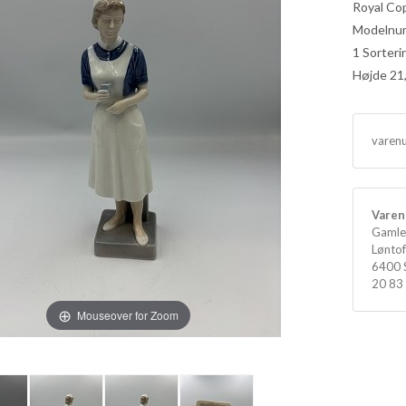
Royal Co
Modelnu
1 Sorteri
Højde 21
varen
Varen 
Gamle
Løntof
6400 
20 83
Mouseover for Zoom