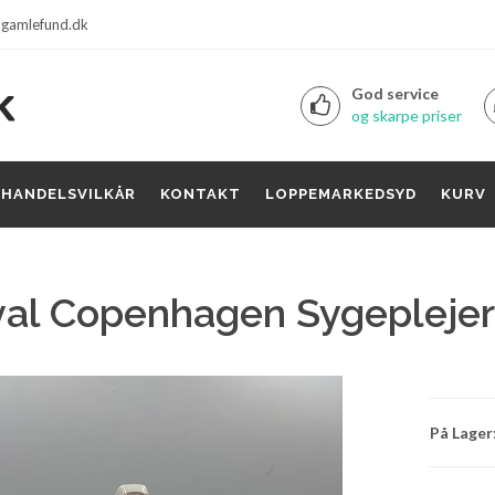
gamlefund.dk
God service
og skarpe priser
HANDELSVILKÅR
KONTAKT
LOPPEMARKEDSYD
KURV
al Copenhagen Sygepleje
På Lager