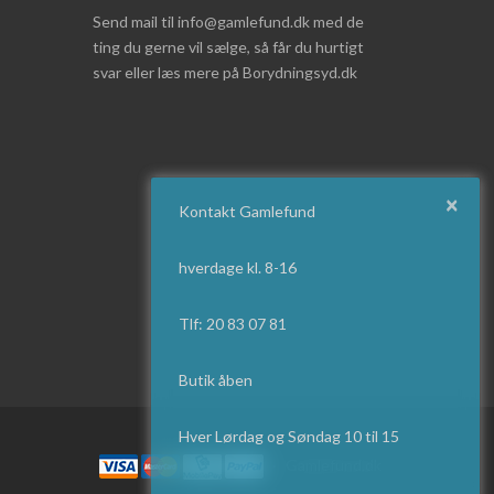
Send mail til info@gamlefund.dk med de
ting du gerne vil sælge, så får du hurtigt
svar eller læs mere på Borydningsyd.dk
×
Kontakt Gamlefund
hverdage kl. 8-16
Tlf: 20 83 07 81
Butik åben
Hver Lørdag og Søndag 10 til 15
·
Gamlefund.dk