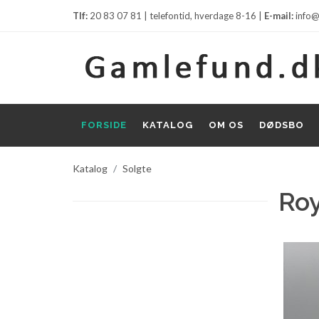
Tlf:
20 83 07 81 | telefontid, hverdage 8-16 |
E-mail:
info@
FORSIDE
KATALOG
OM OS
DØDSBO
Katalog
Solgte
Roy