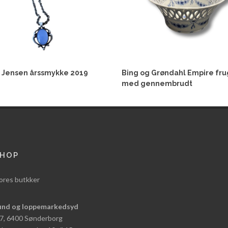
 Jensen årssmykke 2019
Bing og Grøndahl Empire fru
med gennembrudt
HOP
ores butkker
und og loppemarkedsyd
 7, 6400 Sønderborg