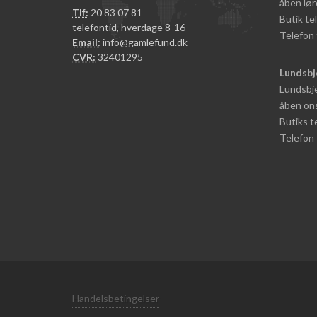
åben lør
Tlf:
20 83 07 81
Butik t
telefontid, hverdage 8-16
Telefon 
Email:
info@gamlefund.dk
CVR:
32401295
Lundsbj
Lundsbje
åben ons
Butiks 
Telefon 
Handelsbetingelser