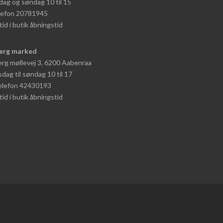
dag og søndag 10 til 15
elefon 20781945
tid i butik åbningstid
erg marked
rg møllevej 3, 6200 Aabenraa
dag til søndag 10 til 17
telefon 42430193
tid i butik åbningstid