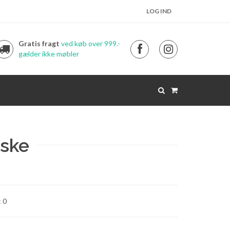
LOG IND
Gratis fragt
ved køb over 999.-
gælder ikke møbler
rske
: 0