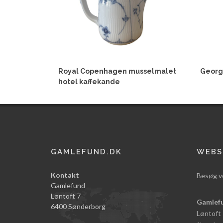
Royal Copenhagen musselmalet
Georg
hotel kaffekande
GAMLEFUND.DK
WEBS
Kontakt
Besøg v
Gamlefund
Løntoft 7
Gamlef
6400 Sønderborg
Løntoft