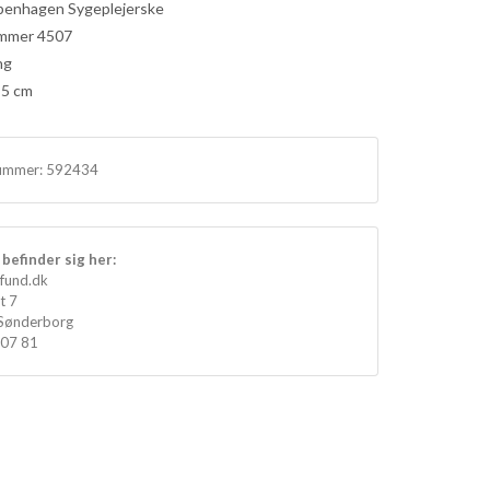
penhagen Sygeplejerske
mmer 4507
ng
,5 cm
ummer:
592434
befinder sig her:
fund.dk
t 7
Sønderborg
 07 81