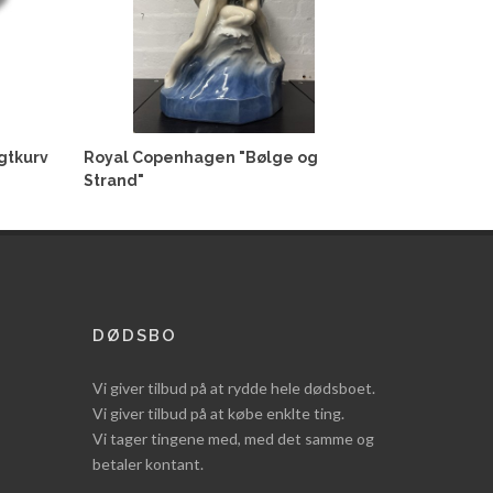
gtkurv
Royal Copenhagen "Bølge og
Strand"
DØDSBO
Vi giver tilbud på at rydde hele dødsboet.
Vi giver tilbud på at købe enklte ting.
Vi tager tingene med, med det samme og
betaler kontant.