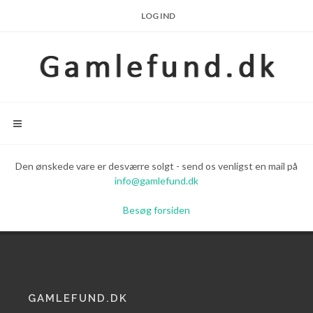
LOG IND
Den ønskede vare er desværre solgt - send os venligst en mail på
info@gamlefund.dk
Besøg forsiden
GAMLEFUND.DK