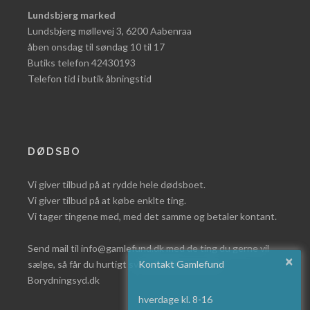
Lundsbjerg marked
Lundsbjerg møllevej 3, 6200 Aabenraa
åben onsdag til søndag 10 til 17
Butiks telefon 42430193
Telefon tid i butik åbningstid
DØDSBO
Vi giver tilbud på at rydde hele dødsboet.
Vi giver tilbud på at købe enklte ting.
Vi tager tingene med, med det samme og betaler kontant.
Send mail til info@gamlefund.dk med de ting du gerne vil
×
sælge, så får du hurtigt svar eller læs mere på
Kontakt Gamlefund
Borydningsyd.dk
hverdage kl. 8-16