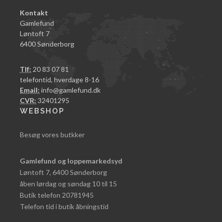
Kontakt
Gamlefund
Løntoft 7
6400 Sønderborg
Tlf:
20 83 07 81
telefontid, hverdage 8-16
Email:
info@gamlefund.dk
CVR:
32401295
WEBSHOP
Besøg vores butkker
Gamlefund og loppemarkedsyd
Løntoft 7, 6400 Sønderborg
åben lørdag og søndag 10 til 15
Butik telefon 20781945
Telefon tid i butik åbningstid