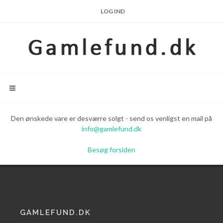
LOG IND
Den ønskede vare er desværre solgt - send os venligst en mail på
info@gamlefund.dk
Besøg forsiden
GAMLEFUND.DK