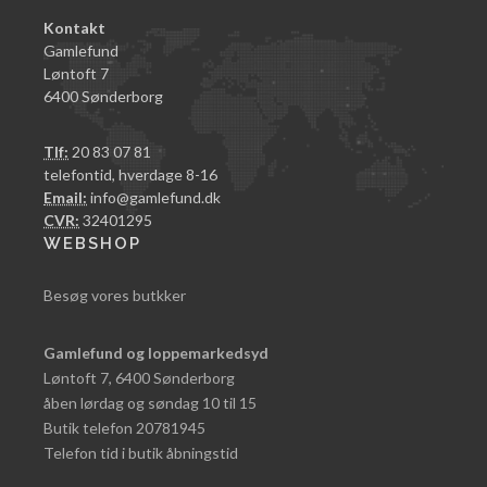
Kontakt
Gamlefund
Løntoft 7
6400 Sønderborg
Tlf:
20 83 07 81
telefontid, hverdage 8-16
Email:
info@gamlefund.dk
CVR:
32401295
WEBSHOP
Besøg vores butkker
Gamlefund og loppemarkedsyd
Løntoft 7, 6400 Sønderborg
åben lørdag og søndag 10 til 15
Butik telefon 20781945
Telefon tid i butik åbningstid