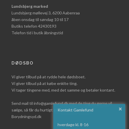
Lundsbjerg marked
Lundsbjerg møllevej 3, 6200 Aabenraa
åben onsdag til søndag 10 til 17
Butiks telefon 42430193
Telefon tid i butik åbningstid
DØDSBO
Vi giver tilbud på at rydde hele dødsboet.
Vi giver tilbud på at købe enklte ting.
Vi tager tingene med, med det samme og betaler kontant.
Send mail til info@gamlefund.dk med de ting du gerne vil
×
sælge, så får du hurtigt svar eller læs mere på
Kontakt Gamlefund
Borydningsyd.dk
hverdage kl. 8-16