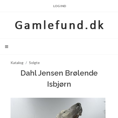
LOG IND
Katalog
Solgte
Dahl Jensen Brølende
Isbjørn