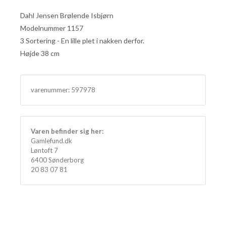
Dahl Jensen Brølende Isbjørn
Modelnummer 1157
3 Sortering - En lille plet i nakken derfor.
Højde 38 cm
varenummer:
597978
Varen befinder sig her:
Gamlefund.dk
Løntoft 7
6400 Sønderborg
20 83 07 81