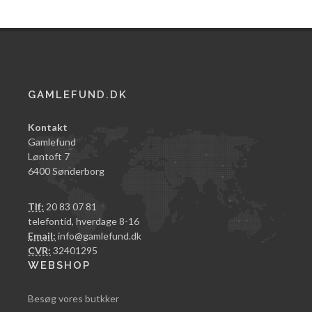
GAMLEFUND.DK
Kontakt
Gamlefund
Løntoft 7
6400 Sønderborg
Tlf:
20 83 07 81
telefontid, hverdage 8-16
Email:
info@gamlefund.dk
CVR:
32401295
WEBSHOP
Besøg vores butkker