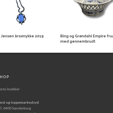
 Jensen årssmykke 2019
Bing og Grøndahl Empire fru
med gennembrudt
HOP
ores butkker
und og loppemarkedsyd
 7, 6400 Sønderborg