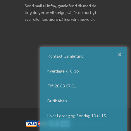
Send mail til info@gamlefund.dk med de
ting du gerne vil sælge, så får du hurtigt
svar eller læs mere på Borydningsyd.dk
×
Kontakt Gamlefund
hverdage kl. 8-16
Tlf: 20 83 07 81
Butik åben
Hver Lørdag og Søndag 10 til 15
·
Gamlefund.dk