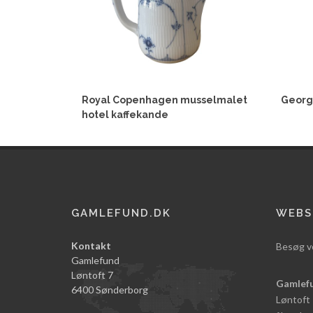
Royal Copenhagen musselmalet
Georg
hotel kaffekande
GAMLEFUND.DK
WEBS
Kontakt
Besøg v
Gamlefund
Løntoft 7
Gamlef
6400 Sønderborg
Løntoft