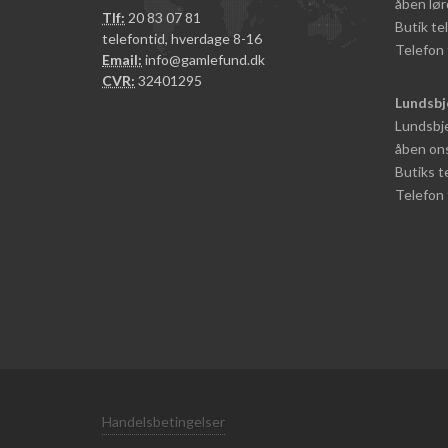
åben lør
Tlf:
20 83 07 81
Butik t
telefontid, hverdage 8-16
Telefon 
Email:
info@gamlefund.dk
CVR:
32401295
Lundsbj
Lundsbje
åben ons
Butiks 
Telefon 
Handelsbetingelser