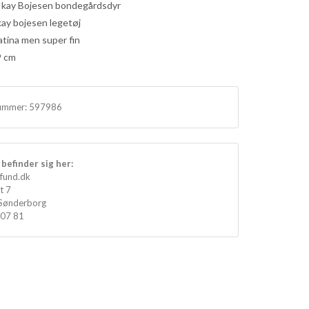
 kay Bojesen bondegårdsdyr
ay bojesen legetøj
patina men super fin
9 cm
ummer:
597986
befinder sig her:
fund.dk
t 7
Sønderborg
 07 81