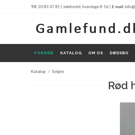
Tlf:
20 83 07 81 | telefontid, hverdage 8-16 |
E-mail:
info@
FORSIDE
KATALOG
OM OS
DØDSBO
Katalog
Solgte
Rød 