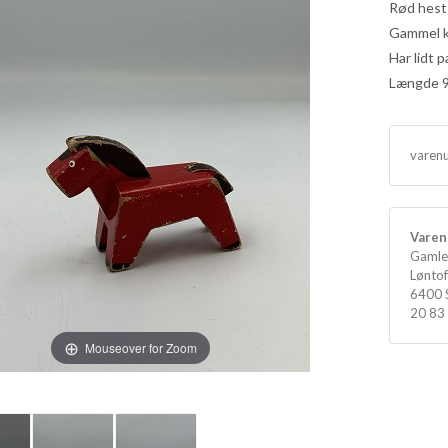
Rød hest
Gammel k
Har lidt 
Længde 
varen
Varen 
Gamle
Løntof
6400 
20 83
Mouseover for Zoom