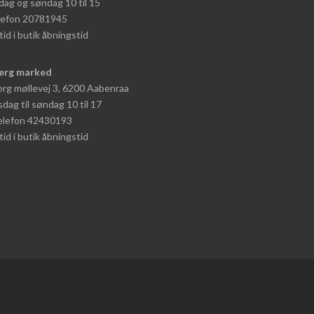
dag og søndag 10 til 15
elefon 20781945
tid i butik åbningstid
erg marked
rg møllevej 3, 6200 Aabenraa
dag til søndag 10 til 17
telefon 42430193
tid i butik åbningstid