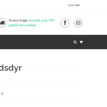
LOG IND
Gratis fragt
ved køb over 999.-
gælder ikke møbler
dsdyr
: 0