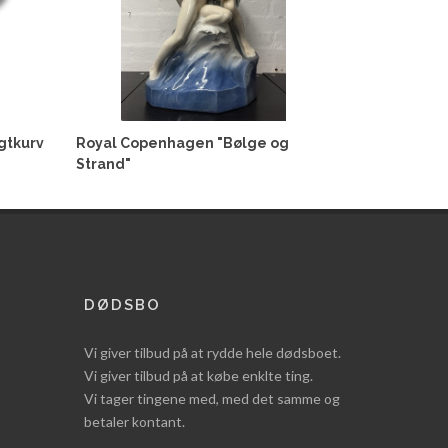
gtkurv
Royal Copenhagen "Bølge og
Strand"
DØDSBO
Vi giver tilbud på at rydde hele dødsboet.
Vi giver tilbud på at købe enklte ting.
Vi tager tingene med, med det samme og
betaler kontant.