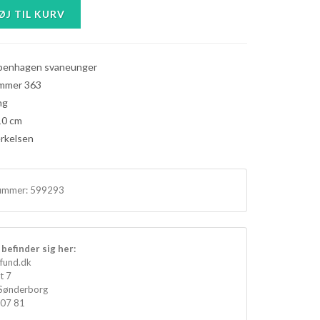
penhagen svaneunger
mmer 363
ng
10 cm
erkelsen
ummer:
599293
befinder sig her:
fund.dk
t 7
Sønderborg
 07 81