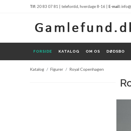
Tlf:
20 83 07 81 | telefontid, hverdage 8-16 |
E-mail:
info@
FORSIDE
KATALOG
OM OS
DØDSBO
Katalog
Figurer
Royal Copenhagen
R