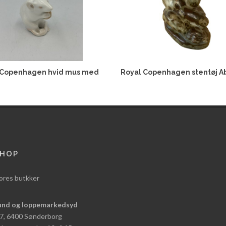
 Copenhagen hvid mus med
Royal Copenhagen stentøj A
HOP
ores butkker
und og loppemarkedsyd
 7, 6400 Sønderborg