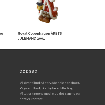
be
Royal Copenhagen ÅRETS
JULEMAND 2001
DØDSBO
Vi giver tilbud på at rydde hele dødsboet.
Vi giver tilbud på at købe enklte ting.
Vi tager tingene med, med det samme og
betaler kontant.