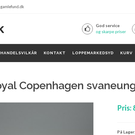
gamlefund.dk
God service
og skarpe priser
HANDELSVILKÅR
KONTAKT
LOPPEMARKEDSYD
KURV
oyal Copenhagen svaneung
Pris:
På Lager