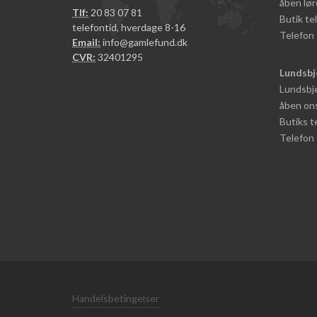
åben lør
Tlf:
20 83 07 81
Butik t
telefontid, hverdage 8-16
Telefon 
Email:
info@gamlefund.dk
CVR:
32401295
Lundsbj
Lundsbje
åben ons
Butiks 
Telefon 
Handelsbetingelser