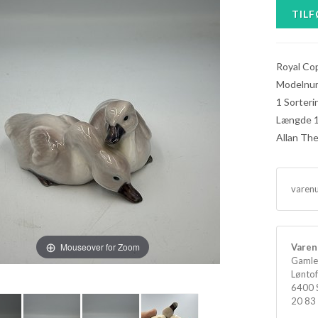
Royal Co
Modelnu
1 Sorteri
Længde 
Allan Th
varen
Mouseover for Zoom
Varen 
Gamle
Løntof
6400 
20 83