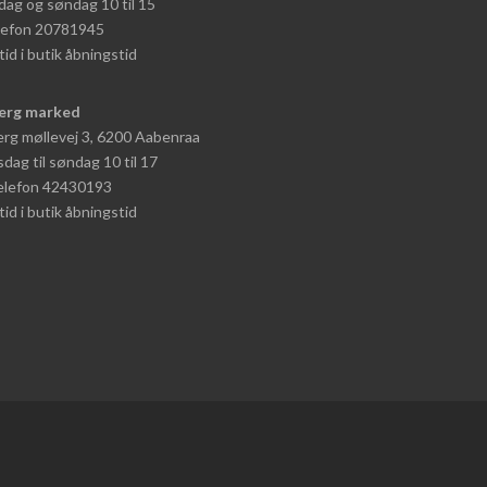
dag og søndag 10 til 15
elefon 20781945
tid i butik åbningstid
erg marked
rg møllevej 3, 6200 Aabenraa
dag til søndag 10 til 17
telefon 42430193
tid i butik åbningstid