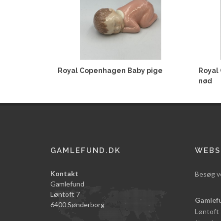
Royal Copenhagen Baby pige
Royal
nød
GAMLEFUND.DK
WEBS
Kontakt
Besøg v
Gamlefund
Løntoft 7
Gamlef
6400 Sønderborg
Løntoft