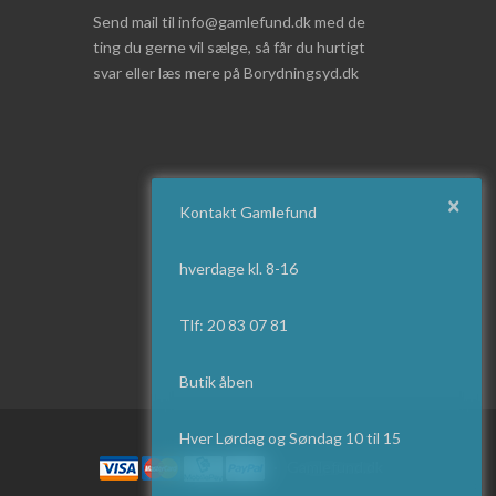
Send mail til info@gamlefund.dk med de
ting du gerne vil sælge, så får du hurtigt
svar eller læs mere på Borydningsyd.dk
×
Kontakt Gamlefund
hverdage kl. 8-16
Tlf: 20 83 07 81
Butik åben
Hver Lørdag og Søndag 10 til 15
·
Gamlefund.dk