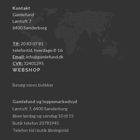
Kontakt
Gamlefund
Løntoft 7
6400 Sønderborg
Tlf:
20 83 07 81
telefontid, hverdage 8-16
Email:
info@gamlefund.dk
CVR:
32401295
WEBSHOP
Besøg vores butkker
Gamlefund og loppemarkedsyd
Løntoft 7, 6400 Sønderborg
åben lørdag og søndag 10 til 15
Butik telefon 20781945
Telefon tid i butik åbningstid