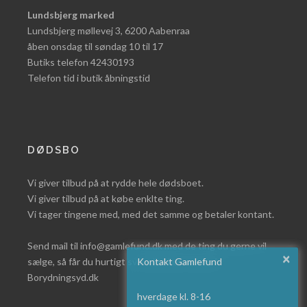
Lundsbjerg marked
Lundsbjerg møllevej 3, 6200 Aabenraa
åben onsdag til søndag 10 til 17
Butiks telefon 42430193
Telefon tid i butik åbningstid
DØDSBO
Vi giver tilbud på at rydde hele dødsboet.
Vi giver tilbud på at købe enklte ting.
Vi tager tingene med, med det samme og betaler kontant.
Send mail til info@gamlefund.dk med de ting du gerne vil
×
sælge, så får du hurtigt svar eller læs mere på
Kontakt Gamlefund
Borydningsyd.dk
hverdage kl. 8-16