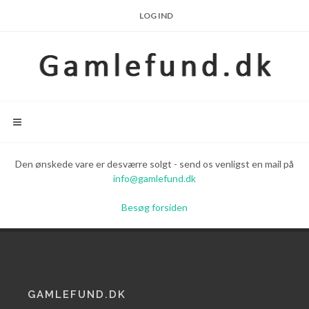
LOG IND
Den ønskede vare er desværre solgt - send os venligst en mail på
info@gamlefund.dk
Besøg forsiden
GAMLEFUND.DK