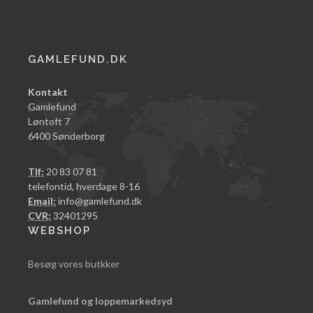
GAMLEFUND.DK
Kontakt
Gamlefund
Løntoft 7
6400 Sønderborg
Tlf:
20 83 07 81
telefontid, hverdage 8-16
Email:
info@gamlefund.dk
CVR:
32401295
WEBSHOP
Besøg vores butkker
Gamlefund og loppemarkedsyd