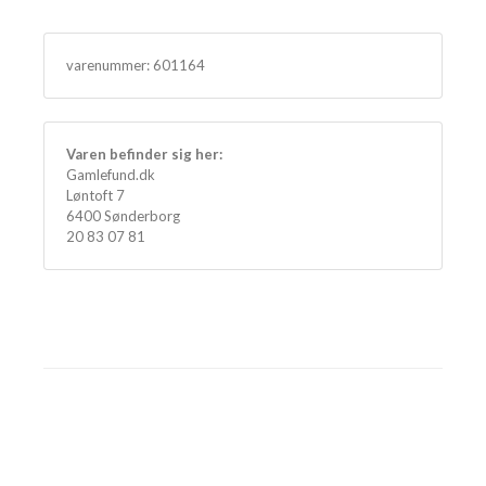
varenummer:
601164
Varen befinder sig her:
Gamlefund.dk
Løntoft 7
6400 Sønderborg
20 83 07 81