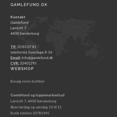
GAMLEFUND.DK
Kontakt
Gamlefund
Løntoft 7
6400 Sønderborg
Tlf:
20 83 07 81
telefontid, hverdage 8-16
Email:
info@gamlefund.dk
CVR:
32401295
WEBSHOP
Besøg vores butkker
Gamlefund og loppemarkedsyd
Løntoft 7, 6400 Sønderborg
åben lørdag og søndag 10 til 15
Butik telefon 20781945