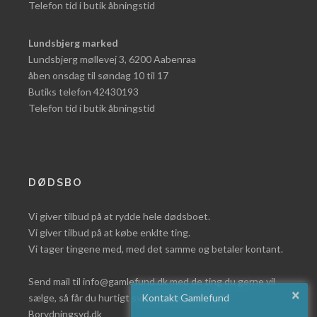
Telefon tid i butik åbningstid
Lundsbjerg marked
Lundsbjerg møllevej 3, 6200 Aabenraa
åben onsdag til søndag 10 til 17
Butiks telefon 42430193
Telefon tid i butik åbningstid
DØDSBO
Vi giver tilbud på at rydde hele dødsboet.
Vi giver tilbud på at købe enklte ting.
Vi tager tingene med, med det samme og betaler kontant.
Send mail til info@gamlefund.dk med de ting du gerne vil
×
sælge, så får du hurtigt svar eller læs mere på
Kontakt Gamlefund
Borydningsyd.dk