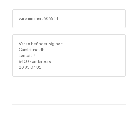
varenummer:
606534
Varen befinder sig her:
Gamlefund.dk
Løntoft 7
6400 Sønderborg
20 83 07 81