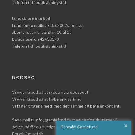
Telefon tid i butik åbningstid
Lundsbjerg marked
Lundsbjerg møllevej 3, 6200 Aabenraa
åben onsdag til søndag 10 til 17
Butiks telefon 42430193
Telefon tid i butik åbningstid
DØDSBO
Vi giver tilbud på at rydde hele dødsboet.
Vi giver tilbud på at købe enklte ting.
Vi tager tingene med, med det samme og betaler kontant.
Send mail til info@gamlefund.dk med de ting du gerne vil
×
sælge, så får du hurtigt svar eller læs mere på
Kontakt Gamlefund
Borydningsyd.dk