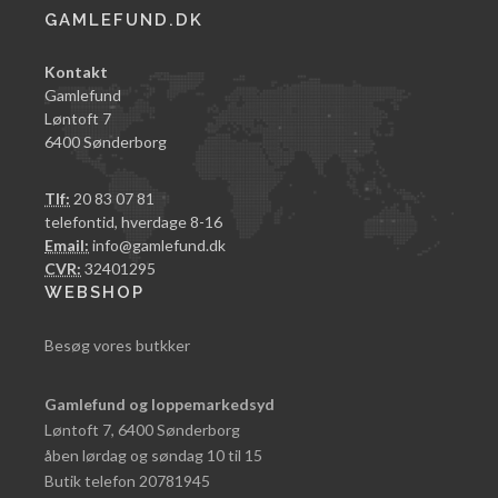
GAMLEFUND.DK
Kontakt
Gamlefund
Løntoft 7
6400 Sønderborg
Tlf:
20 83 07 81
telefontid, hverdage 8-16
Email:
info@gamlefund.dk
CVR:
32401295
WEBSHOP
Besøg vores butkker
Gamlefund og loppemarkedsyd
Løntoft 7, 6400 Sønderborg
åben lørdag og søndag 10 til 15
Butik telefon 20781945