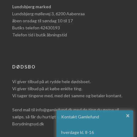
Lundsbjerg marked
Lundsbjerg møllevej 3, 6200 Aabenraa
åben onsdag til søndag 10 til 17
Butiks telefon 42430193
Telefon tid i butik åbningstid
DØDSBO
Vi giver tilbud på at rydde hele dødsboet.
Vi giver tilbud på at købe enklte ting.
Vi tager tingene med, med det samme og betaler kontant.
Send mail til info@gamlefund.dk med de ting du gerne vil
×
sælge, så får du hurtigt svar eller læs mere på
Kontakt Gamlefund
Borydningsyd.dk
hverdage kl. 8-16