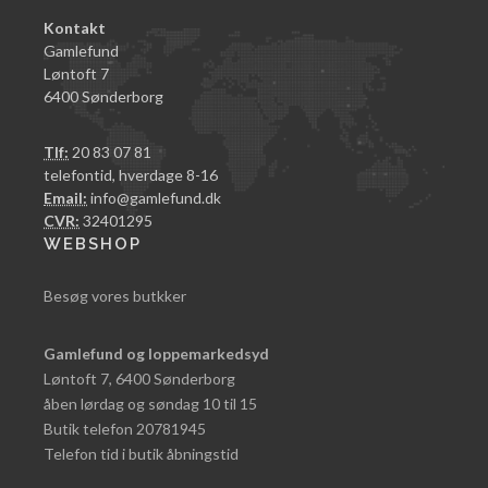
Kontakt
Gamlefund
Løntoft 7
6400 Sønderborg
Tlf:
20 83 07 81
telefontid, hverdage 8-16
Email:
info@gamlefund.dk
CVR:
32401295
WEBSHOP
Besøg vores butkker
Gamlefund og loppemarkedsyd
Løntoft 7, 6400 Sønderborg
åben lørdag og søndag 10 til 15
Butik telefon 20781945
Telefon tid i butik åbningstid