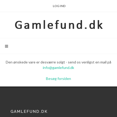
LOG IND
Den ønskede vare er desværre solgt - send os venligst en mail på
info@gamlefund.dk
Besøg forsiden
GAMLEFUND.DK