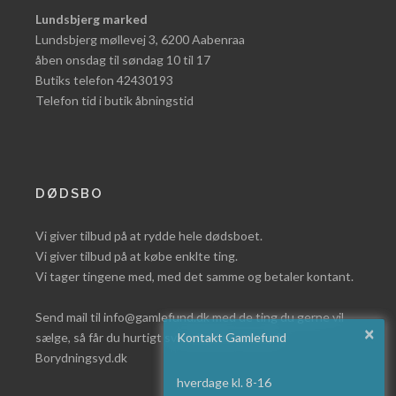
Lundsbjerg marked
Lundsbjerg møllevej 3, 6200 Aabenraa
åben onsdag til søndag 10 til 17
Butiks telefon 42430193
Telefon tid i butik åbningstid
DØDSBO
Vi giver tilbud på at rydde hele dødsboet.
Vi giver tilbud på at købe enklte ting.
Vi tager tingene med, med det samme og betaler kontant.
Send mail til info@gamlefund.dk med de ting du gerne vil
×
sælge, så får du hurtigt svar eller læs mere på
Kontakt Gamlefund
Borydningsyd.dk
hverdage kl. 8-16