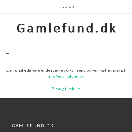
LOG IND
Den ønskede vare er desværre solgt - send os venligst en mail på
info@gamlefund.dk
Besøg forsiden
GAMLEFUND.DK