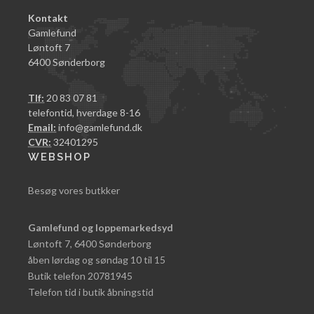
Kontakt
Gamlefund
Løntoft 7
6400 Sønderborg
Tlf:
20 83 07 81
telefontid, hverdage 8-16
Email:
info@gamlefund.dk
CVR:
32401295
WEBSHOP
Besøg vores butkker
Gamlefund og loppemarkedsyd
Løntoft 7, 6400 Sønderborg
åben lørdag og søndag 10 til 15
Butik telefon 20781945
Telefon tid i butik åbningstid