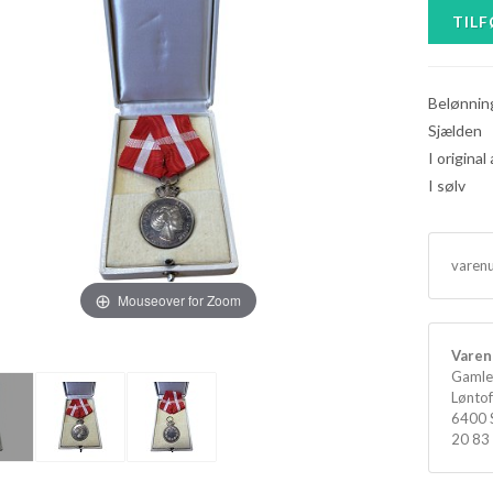
Belønnin
Sjælden
I origina
I sølv
varen
Mouseover for Zoom
Varen 
Gamle
Løntof
6400 
20 83