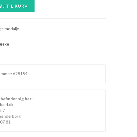
gs medalje
l æske
ummer:
628154
befinder sig her:
fund.dk
t 7
Sønderborg
 07 81