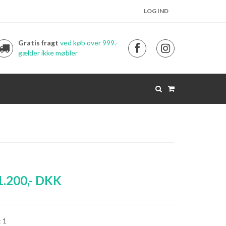
LOG IND
Gratis fragt
ved køb over 999.-
gælder ikke møbler
1.200
,-
DKK
: 1