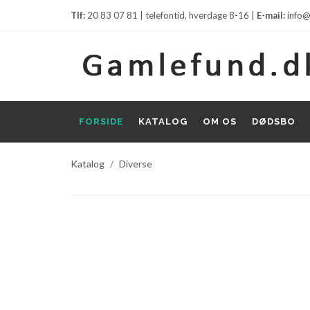
Tlf:
20 83 07 81 | telefontid, hverdage 8-16 |
E-mail:
info@
FORSIDE
KATALOG
OM OS
DØDSBO
Katalog
Diverse