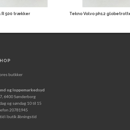
 R 500 trækker
Tekno Volvo ph12 globetrott
HOP
ores butkker
und og loppemarkedsyd
 7, 6400 Sønderborg
dag og søndag 10 til 15
elefon 20781945
tid i butik åbningstid