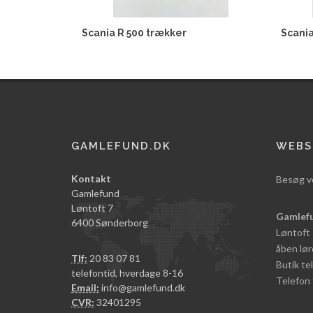
Scania R 500 trækker
Scania
GAMLEFUND.DK
WEBS
Kontakt
Besøg v
Gamlefund
Løntoft 7
Gamlef
6400 Sønderborg
Løntoft
åben lør
Tlf:
20 83 07 81
Butik t
telefontid, hverdage 8-16
Telefon 
Email:
info@gamlefund.dk
CVR:
32401295