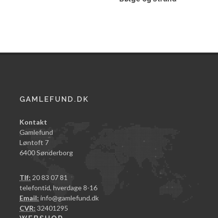
GAMLEFUND.DK
Kontakt
Gamlefund
Løntoft 7
6400 Sønderborg
Tlf:
20 83 07 81
telefontid, hverdage 8-16
Email:
info@gamlefund.dk
CVR:
32401295