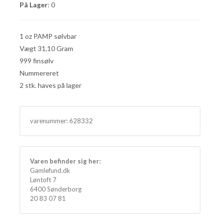
På Lager
: 0
1 oz PAMP sølvbar
Vægt 31,10 Gram
999 finsølv
Nummereret
2 stk. haves på lager
varenummer:
628332
Varen befinder sig her:
Gamlefund.dk
Løntoft 7
6400 Sønderborg
20 83 07 81