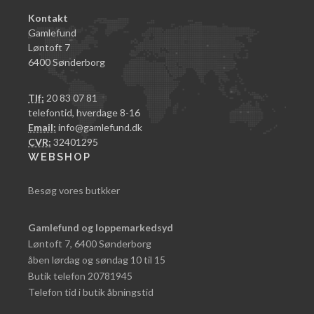
Kontakt
Gamlefund
Løntoft 7
6400 Sønderborg
Tlf:
20 83 07 81
telefontid, hverdage 8-16
Email:
info@gamlefund.dk
CVR:
32401295
WEBSHOP
Besøg vores butkker
Gamlefund og loppemarkedsyd
Løntoft 7, 6400 Sønderborg
åben lørdag og søndag 10 til 15
Butik telefon 20781945
Telefon tid i butik åbningstid