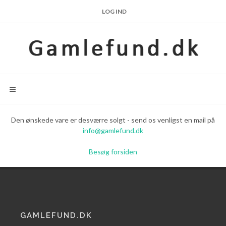
LOG IND
Den ønskede vare er desværre solgt - send os venligst en mail på
info@gamlefund.dk
Besøg forsiden
GAMLEFUND.DK