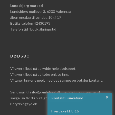
Lundsbjerg marked
Lundsbjerg møllevej 3, 6200 Aabenraa
åben onsdag til søndag 10 til 17
Butiks telefon 42430193
Telefon tid i butik åbningstid
DØDSBO
Vi giver tilbud på at rydde hele dødsboet.
Vi giver tilbud på at købe enklte ting.
Vi tager tingene med, med det samme og betaler kontant.
Send mail til info@gamlefund.dk med de ting du gerne vil
×
sælge, så får du hurtigt svar eller læs mere på
Kontakt Gamlefund
Borydningsyd.dk
hverdage kl. 8-16