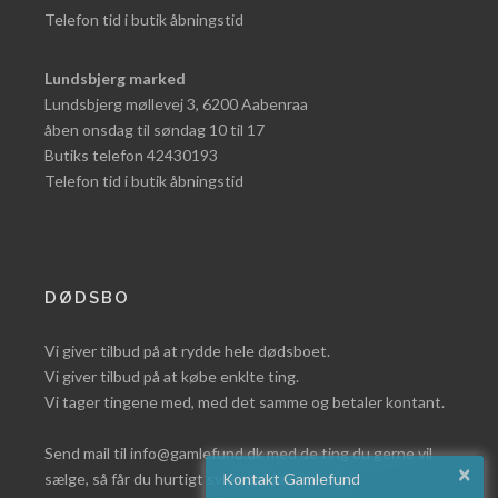
Telefon tid i butik åbningstid
Lundsbjerg marked
Lundsbjerg møllevej 3, 6200 Aabenraa
åben onsdag til søndag 10 til 17
Butiks telefon 42430193
Telefon tid i butik åbningstid
DØDSBO
Vi giver tilbud på at rydde hele dødsboet.
Vi giver tilbud på at købe enklte ting.
Vi tager tingene med, med det samme og betaler kontant.
Send mail til info@gamlefund.dk med de ting du gerne vil
×
sælge, så får du hurtigt svar eller læs mere på
Kontakt Gamlefund