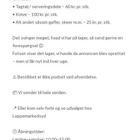
• Tagtøj / serveringsdele – 60 kr. pr. stk.
• Knive – 100 kr. pr. stk.
• Alt andet såsom gafler, skeer m.m. – 25 kr. pr. stk.
Det svinger meget, hvad vi har på lager, så send gerne en
forespørgsel 😊
Fotoet viser det lager, vi havde da annoncen blev oprettet
– men vi får nyt ind hver uge.
⚠️ Bestikket er ikke pudset ved afsendelse.
📦 Vi sender til hele verden.
📍 Eller kom selv forbi og se udvalget hos
Loppemarkedsyd
🕒 Åbningstider:
Lørdag–søndag: 10.00–15.00