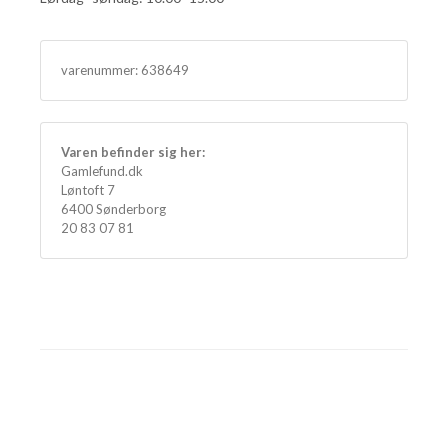
varenummer:
638649
Varen befinder sig her:
Gamlefund.dk
Løntoft 7
6400 Sønderborg
20 83 07 81