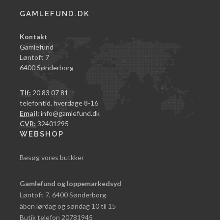
GAMLEFUND.DK
Kontakt
Gamlefund
Løntoft 7
6400 Sønderborg
Tlf:
20 83 07 81
telefontid, hverdage 8-16
Email:
info@gamlefund.dk
CVR:
32401295
WEBSHOP
Besøg vores butkker
Gamlefund og loppemarkedsyd
Løntoft 7, 6400 Sønderborg
åben lørdag og søndag 10 til 15
Butik telefon 20781945