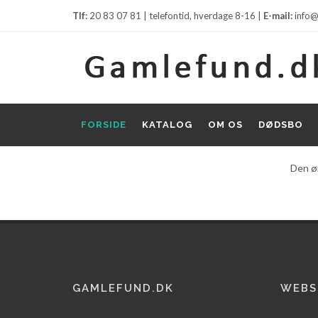
Tlf:
20 83 07 81 | telefontid, hverdage 8-16 |
E-mail:
info@
FORSIDE
KATALOG
OM OS
DØDSBO
Den øn
GAMLEFUND.DK
WEBS