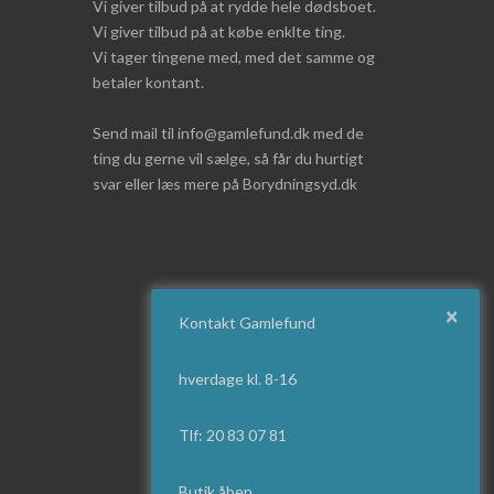
Vi giver tilbud på at rydde hele dødsboet.
Vi giver tilbud på at købe enklte ting.
Vi tager tingene med, med det samme og
betaler kontant.
Send mail til info@gamlefund.dk med de
ting du gerne vil sælge, så får du hurtigt
svar eller læs mere på Borydningsyd.dk
×
Kontakt Gamlefund
hverdage kl. 8-16
Tlf: 20 83 07 81
Butik åben