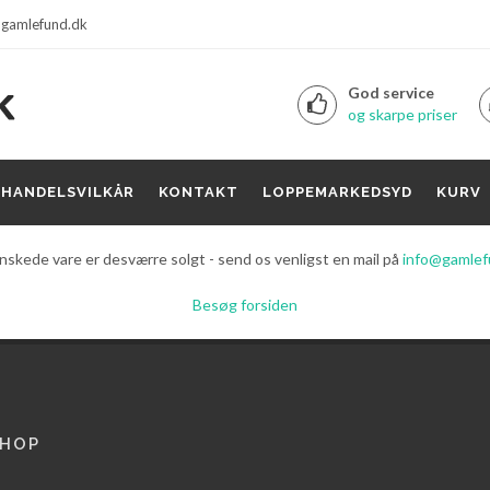
gamlefund.dk
God service
og skarpe priser
HANDELSVILKÅR
KONTAKT
LOPPEMARKEDSYD
KURV
skede vare er desværre solgt - send os venligst en mail på
info@gamlef
Besøg forsiden
HOP