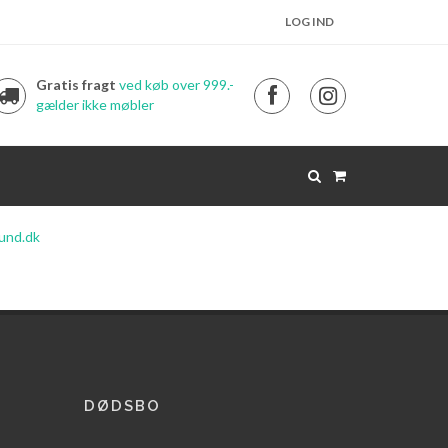
LOG IND
Gratis fragt
ved køb over 999.-
gælder ikke møbler
und.dk
DØDSBO