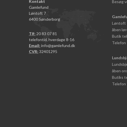
Kontakt
Besøg v
Gamlefund
Løntoft 7
Gamlef
6400 Sønderborg
Løntoft
åben lør
Tlf:
20 83 07 81
Butik t
telefontid, hverdage 8-16
Telefon 
Email:
info@gamlefund.dk
CVR:
32401295
Lundsbj
Lundsbje
åben ons
Butiks 
Telefon 