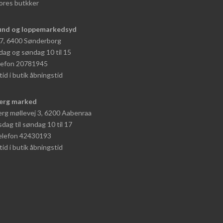
ores butkker
und og loppemarkedsyd
 7, 6400 Sønderborg
dag og søndag 10 til 15
elefon 20781945
tid i butik åbningstid
erg marked
rg møllevej 3, 6200 Aabenraa
dag til søndag 10 til 17
telefon 42430193
tid i butik åbningstid