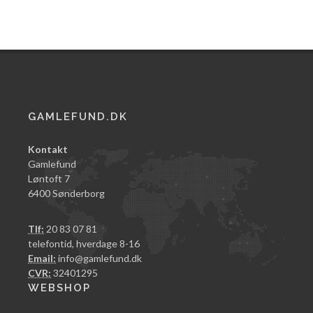
GAMLEFUND.DK
Kontakt
Gamlefund
Løntoft 7
6400 Sønderborg
Tlf:
20 83 07 81
telefontid, hverdage 8-16
Email:
info@gamlefund.dk
CVR:
32401295
WEBSHOP