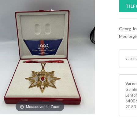
Georg Je
Med orgi
varen
Varen 
Gamle
Løntof
6400 
Mouseover for Zoom
20 83