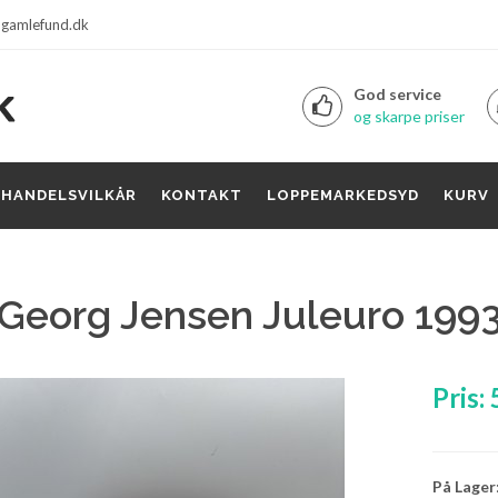
gamlefund.dk
God service
og skarpe priser
HANDELSVILKÅR
KONTAKT
LOPPEMARKEDSYD
KURV
Georg Jensen Juleuro 199
Pris:
På Lager