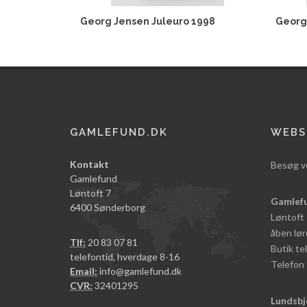
Georg Jensen Juleuro 1998
Georg
GAMLEFUND.DK
WEBS
Kontakt
Besøg v
Gamlefund
Løntoft 7
Gamlef
6400 Sønderborg
Løntoft
åben lør
Tlf:
20 83 07 81
Butik t
telefontid, hverdage 8-16
Telefon 
Email:
info@gamlefund.dk
CVR:
32401295
Lundsbj