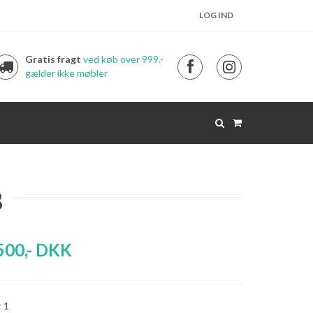
LOG IND
Gratis fragt
ved køb over 999.-
gælder ikke møbler
3
500
,-
DKK
: 1