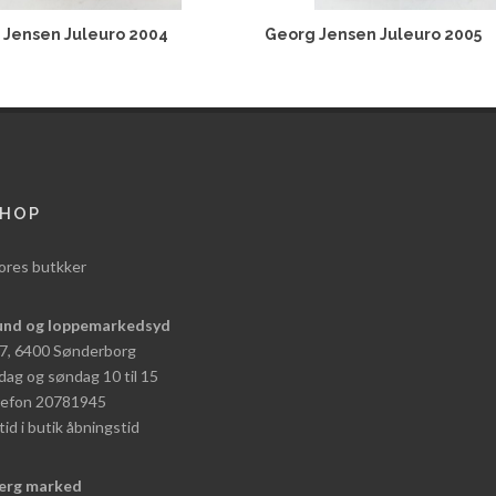
 Jensen Juleuro 2004
Georg Jensen Juleuro 2005
HOP
ores butkker
und og loppemarkedsyd
 7, 6400 Sønderborg
dag og søndag 10 til 15
elefon 20781945
tid i butik åbningstid
erg marked