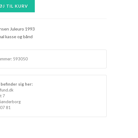
nsen Juleuro 1993
nal kasse og bånd
ummer:
593050
befinder sig her:
fund.dk
t 7
Sønderborg
 07 81