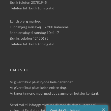
Butik telefon 20781945
Telefon tid i butik åbningstid
Lundsbjerg marked
Lundsbjerg møllevej 3, 6200 Aabenraa
åben onsdag til søndag 10 til 17
Butiks telefon 42430193
Telefon tid i butik åbningstid
DØDSBO
Vi giver tilbud på at rydde hele dødsboet.
Vi giver tilbud på at købe enklte ting.
Vi tager tingene med, med det samme og betaler kontant.
Send mail til info@gamlefund.dk med de ting du gerne vil
×
sælge, så får du hurtigt svar eller læs mere på
Kontakt Gamlefund