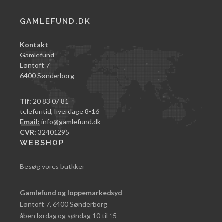
GAMLEFUND.DK
Kontakt
Gamlefund
Løntoft 7
6400 Sønderborg
Tlf:
20 83 07 81
telefontid, hverdage 8-16
Email:
info@gamlefund.dk
CVR:
32401295
WEBSHOP
Besøg vores butkker
Gamlefund og loppemarkedsyd
Løntoft 7, 6400 Sønderborg
åben lørdag og søndag 10 til 15